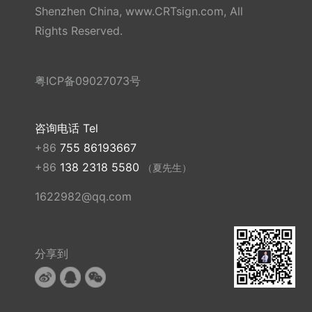
Shenzhen China, www.CRTsign.com, All
Rights Reserved.
粤ICP备09027073号
咨询电话 Tel
+86
755 86193667
+86
138 2318 5580
（夏先生）
1622982@qq.com
分享到