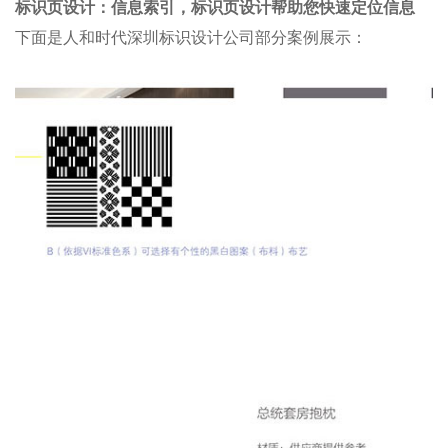
标识页设计：信息索引，标识页设计帮助您快速定位信息
下面是人和时代深圳标识设计公司部分案例展示：