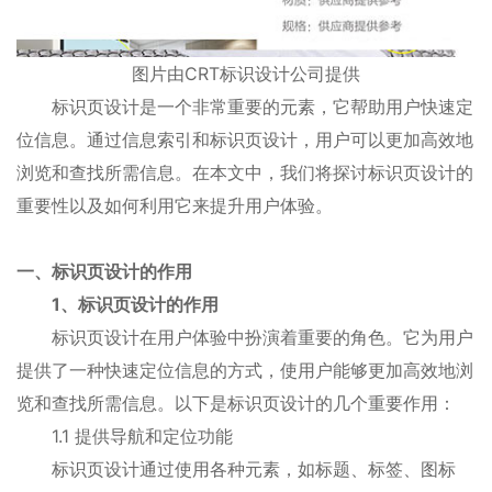
图片由CRT标识设计公司提供
标识页设计是一个非常重要的元素，它帮助用户快速定
位信息。通过信息索引和标识页设计，用户可以更加高效地
浏览和查找所需信息。在本文中，我们将探讨标识页设计的
重要性以及如何利用它来提升用户体验。
一、标识页设计的作用
1、标识页设计的作用
标识页设计在用户体验中扮演着重要的角色。它为用户
提供了一种快速定位信息的方式，使用户能够更加高效地浏
览和查找所需信息。以下是标识页设计的几个重要作用：
1.1 提供导航和定位功能
标识页设计通过使用各种元素，如标题、标签、图标