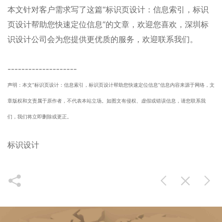
本文针对客户需求写了这篇“标识页设计：信息索引，标识
页设计帮助您快速定位信息”的文章，欢迎您喜欢
，
深圳
标
识设计公司
会为您提供更优质的服务，欢迎联系我们。
--------------------
声明：本文“标识页设计：信息索引，标识页设计帮助您快速定位信息”信息内容来源于网络，文
章版权和文责属于原作者，不代表本站立场。如图文有侵权、虚假或错误信息，请您联系我
们，我们将立即删除或更正。
标识设计