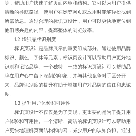
等，帮助用户快速了解页面内容和结构。它可以为用户提供
清晰的导航路径，使用户在浏览网页或应用时能够轻松找到
所需信息。通过合理的标识页设计，用户可以更快地定位到
他们感兴趣的内容，提高整体的浏览效率。
1.2 增强品牌识别度
标识页设计是品牌展示的重要组成部分。通过使用品牌
标识、颜色、字体等元素，标识页设计可以帮助用户更好地
识别和记忆品牌。一个独特、一致的标识页设计可以帮助品
牌在用户心中留下深刻的印象，并与其他竞争对手区分开
来。品牌识别度的提升有助于增加用户对品牌的信任和忠诚
度。
1.3 提升用户体验和可用性
标识页设计不仅仅是为了美观，更重要的是为了提升用
户体验和可用性。一个清晰、简洁的标识页设计可以帮助用
户更快地理解页面结构和内容，减少用户的认知负担。通过