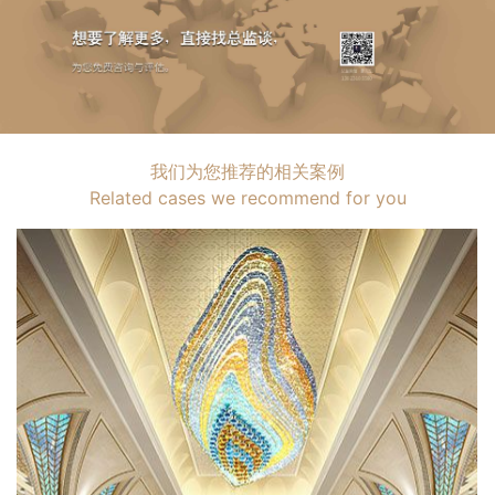
我们为您推荐的相关案例
Related cases we recommend for you