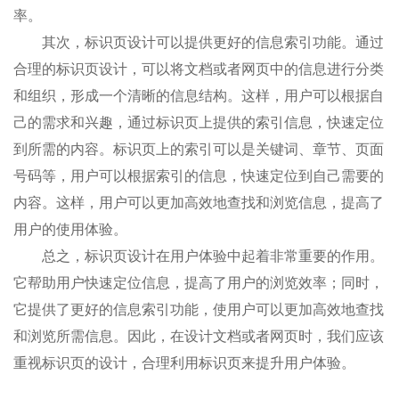
率。
其次，标识页设计可以提供更好的信息索引功能。通过
合理的标识页设计，可以将文档或者网页中的信息进行分类
和组织，形成一个清晰的信息结构。这样，用户可以根据自
己的需求和兴趣，通过标识页上提供的索引信息，快速定位
到所需的内容。标识页上的索引可以是关键词、章节、页面
号码等，用户可以根据索引的信息，快速定位到自己需要的
内容。这样，用户可以更加高效地查找和浏览信息，提高了
用户的使用体验。
总之，标识页设计在用户体验中起着非常重要的作用。
它帮助用户快速定位信息，提高了用户的浏览效率；同时，
它提供了更好的信息索引功能，使用户可以更加高效地查找
和浏览所需信息。因此，在设计文档或者网页时，我们应该
重视标识页的设计，合理利用标识页来提升用户体验。