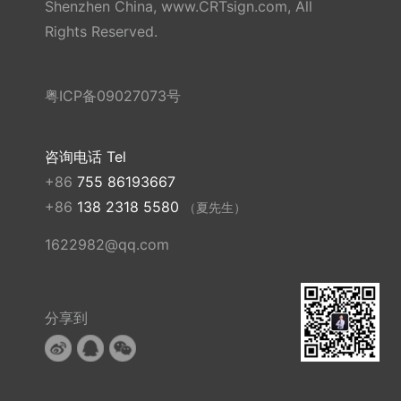
Shenzhen China, www.CRTsign.com, All
Rights Reserved.
粤ICP备09027073号
咨询电话 Tel
+86
755 86193667
+86
138 2318 5580
（夏先生）
1622982@qq.com
分享到